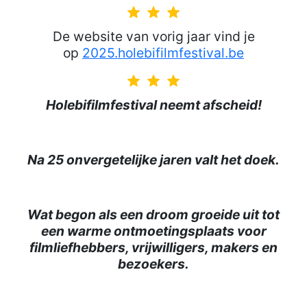
star
star
star
De website van vorig jaar vind je
op
2025.holebifilmfestival.be
star
star
star
Holebifilmfestival neemt afscheid!
Na 25 onvergetelijke jaren valt het doek.
Wat begon als een droom groeide uit tot
een warme ontmoetingsplaats voor
filmliefhebbers, vrijwilligers, makers en
bezoekers.